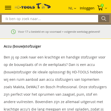
Mi
0
NL
Inloggen
Voor 17 u besteld en op voorraad = volgende werkdag geleverd!
Accu (bouw)stofzuiger
Ben jij op zoek naar een krachtige en handige stofzuiger voor
op de bouwplaats of in de werkplaats? Dan is een accu
(bouw)stofzuiger de ideale oplossing! Bij HD-TOOLS hebben
wij een ruim aanbod aan accu stofzuigers van topmerken
zoals Makita, DeWALT en Bosch Professional. Onze stofzuigers
zijn perfect voor het opruimen van zaagsel, puin, stof en
andere vuilresten. Bovendien zijn ze allemaal uitgerust met
krachtige accu's die lang meegaan en snel opladen, zodat jij