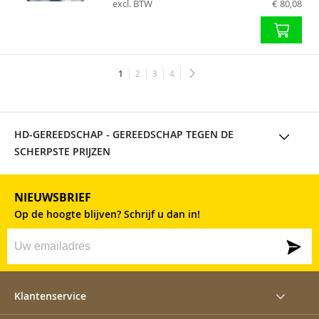
excl. BTW
€ 80,08
Je
Pagina
Pagina
Pagina
Pagina
Volgende
1
2
3
4
Pagina
leest
momenteel
pagina
HD-GEREEDSCHAP
- GEREEDSCHAP TEGEN DE
SCHERPSTE PRIJZEN
NIEUWSBRIEF
Op de hoogte blijven? Schrijf u dan in!
Klantenservice