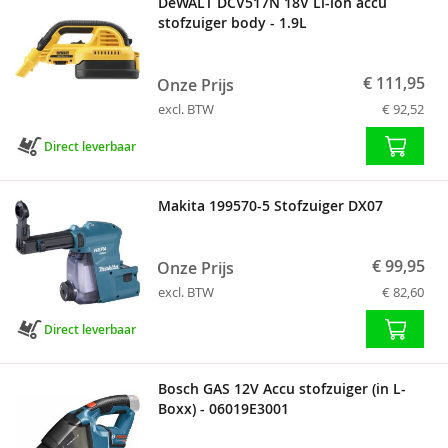
DeWALT DCV517N 18V Li-ion accu
stofzuiger body - 1.9L
€ 111,95
Onze Prijs
excl. BTW
€ 92,52
Direct leverbaar
Makita 199570-5 Stofzuiger DX07
€ 99,95
Onze Prijs
excl. BTW
€ 82,60
Direct leverbaar
Bosch GAS 12V Accu stofzuiger (in L-
Boxx) - 06019E3001