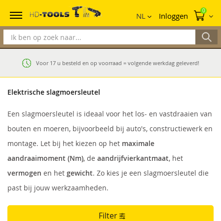
Mi
0
NL
Inloggen
Voor 17 u besteld en op voorraad = volgende werkdag geleverd!
Elektrische slagmoersleutel
Een slagmoersleutel is ideaal voor het los- en vastdraaien van
bouten en moeren, bijvoorbeeld bij auto's, constructiewerk en
montage. Let bij het kiezen op het
maximale
aandraaimoment (Nm)
, de
aandrijfvierkantmaat
, het
vermogen
en het
gewicht
. Zo kies je een slagmoersleutel die
past bij jouw werkzaamheden.
Filter