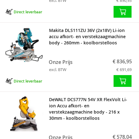
excl. BTW
€ 890,93
Direct leverbaar
Makita DLS111ZU 36V (2x18V) Li-ion
accu afkort- en verstekzaagmachine
body - 260mm - koolborstelloos
€ 836,95
Onze Prijs
excl. BTW
€ 691,69
Direct leverbaar
DeWALT DCS777N 54V XR FlexVolt Li-
ion Accu afkort- en
verstekzaagmachine body - 216 x
30mm - koolborstelloos
€ 578,04
Onze Prijs