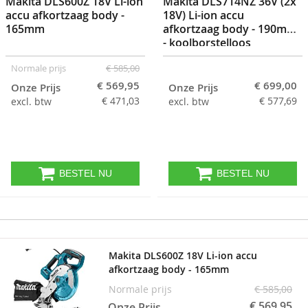
Makita DLS600Z 18V Li-ion
Makita DLS714NZ 36V (2x
accu afkortzaag body -
18V) Li-ion accu
165mm
afkortzaag body - 190mm
- koolborstelloos
Normale prijs
€ 585,00
€ 569,95
€ 699,00
Onze Prijs
Onze Prijs
€ 471,03
€ 577,69
excl. btw
excl. btw
BESTEL NU
BESTEL NU
Makita DLS600Z 18V Li-ion accu
afkortzaag body - 165mm
Normale prijs
€ 585,00
€ 569,95
Onze Prijs