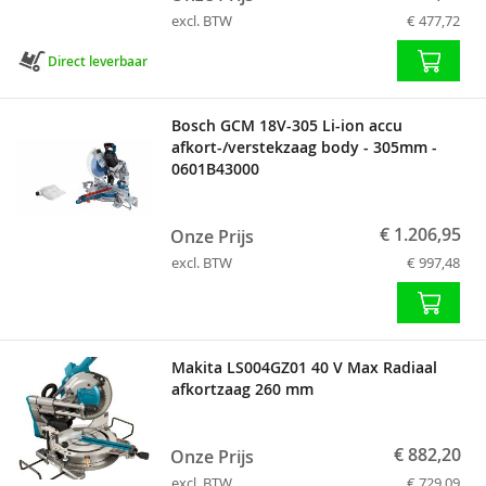
excl. BTW
€ 477,72
Direct leverbaar
Bosch GCM 18V-305 Li-ion accu
afkort-/verstekzaag body - 305mm -
0601B43000
€ 1.206,95
Onze Prijs
excl. BTW
€ 997,48
Makita LS004GZ01 40 V Max Radiaal
afkortzaag 260 mm
€ 882,20
Onze Prijs
excl. BTW
€ 729,09